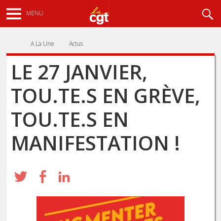
Aller
Recherche
MENU
au
contenu
principal
A La Une
Actus
LE 27 JANVIER,
TOU.TE.S EN GRÈVE,
TOU.TE.S EN
MANIFESTATION !